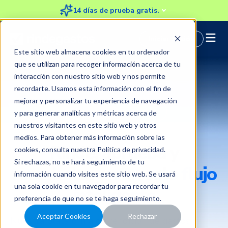
14 días de prueba gratis.
Iniciar Sesión
Este sitio web almacena cookies en tu ordenador
que se utilizan para recoger información acerca de tu
interacción con nuestro sitio web y nos permite
recordarte. Usamos esta información con el fin de
mejorar y personalizar tu experiencia de navegación
y para generar analíticas y métricas acerca de
nuestros visitantes en este sitio web y otros
medios. Para obtener más información sobre las
Rinde, aprueba y
cookies, consulta nuestra
Política de privacidad
.
Si rechazas, no se hará seguimiento de tu
reembolsa en un solo
flujo
información cuando visites este sitio web. Se usará
una sola cookie en tu navegador para recordar tu
inteligente
preferencia de que no se te haga seguimiento.
Aceptar Cookies
Rechazar
Nuestra plataforma de rendición de gastos