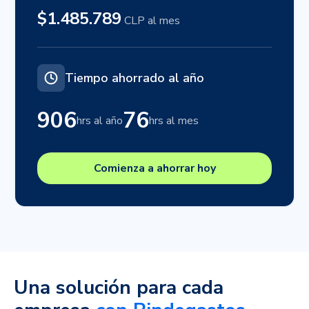
$1.485.789
CLP al mes
Tiempo ahorrado al año
906
76
hrs al año
hrs al mes
Comienza a ahorrar hoy
Una solución para
cada