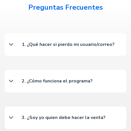
Preguntas Frecuentes
1. ¿Qué hacer si pierdo mi usuario/correo?
Tu usuario es tu correo. Si no recuerdas con cuál
correo te inscribiste, puedes buscar en tu casilla el
correo enviado por
partners@rindegastos.com
2. ¿Cómo funciona el programa?
Debes inscribirte como embajador en el formulario de
esta página. Recibirás un correo con un enlace donde
podrás ir registrando tus referidos para que nuestro
equipo de ventas se ponga en contacto con ellos.
3. ¿Soy yo quien debe hacer la venta?