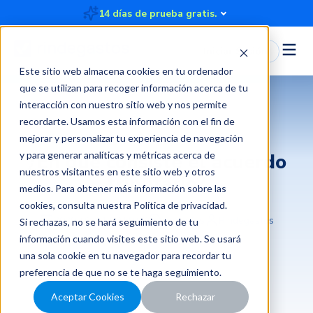
14 días de prueba gratis.
Iniciar Sesión
Este sitio web almacena cookies en tu ordenador
que se utilizan para recoger información acerca de tu
interacción con nuestro sitio web y nos permite
recordarte. Usamos esta información con el fin de
mejorar y personalizar tu experiencia de navegación
y para generar analíticas y métricas acerca de
¿En qué consiste el acuerdo
nuestros visitantes en este sitio web y otros
tributario?
medios. Para obtener más información sobre las
cookies, consulta nuestra
Política de privacidad
.
2020-01-11 00:59:00
3 minutos
Rindegastos
Si rechazas, no se hará seguimiento de tu
información cuando visites este sitio web. Se usará
una sola cookie en tu navegador para recordar tu
preferencia de que no se te haga seguimiento.
Aceptar Cookies
Rechazar