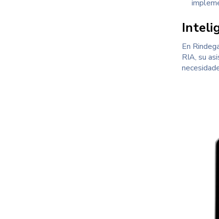
impleme
Inteli
En Rindega
RIA, su as
necesidade