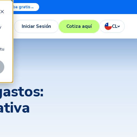
Prueba gratis
→
Iniciar Sesión
Cotiza aquí
CL
y
 tu
astos:
ativa