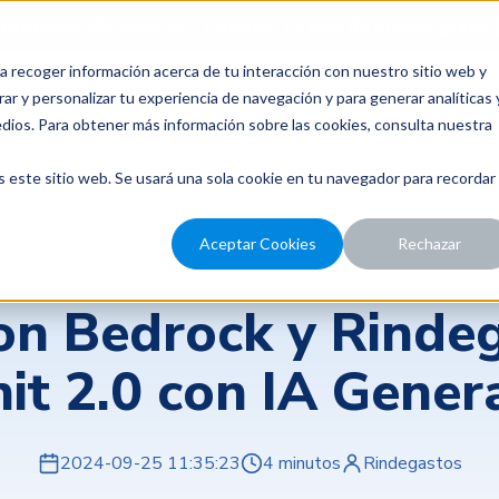
para probar Rindegastos? Tenemos
14 días de prueba gratis.
a recoger información acerca de tu interacción con nuestro sitio web y
recios
Nosotros
Recursos
ar y personalizar tu experiencia de navegación y para generar analíticas 
edios. Para obtener más información sobre las cookies, consulta nuestra
s este sitio web. Se usará una sola cookie en tu navegador para recordar
Aceptar Cookies
Rechazar
Rindegastos
n Bedrock y Rindeg
it 2.0 con IA Gener
2024-09-25 11:35:23
4 minutos
Rindegastos