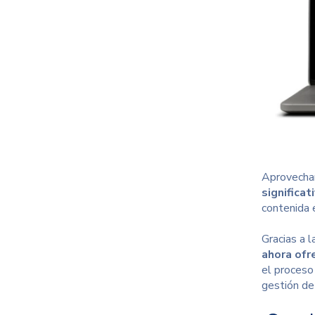
Aprovechan
significa
contenida 
Gracias a l
ahora ofr
el
proceso 
gestión de