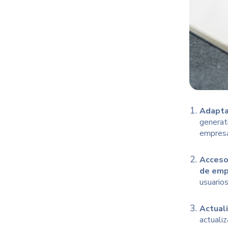
Adapta
generat
empresa
Acceso
de empr
usuario
Actuali
actualiz