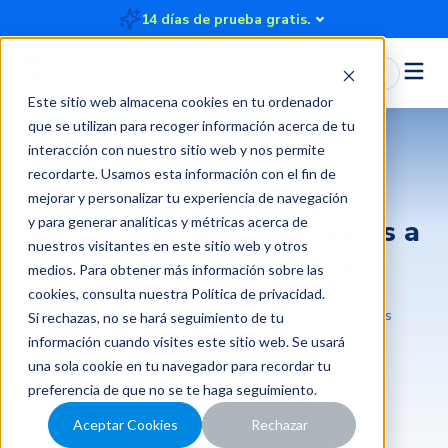
14 días de prueba gratis.
Iniciar Sesión
Este sitio web almacena cookies en tu ordenador
que se utilizan para recoger información acerca de tu
interacción con nuestro sitio web y nos permite
recordarte. Usamos esta información con el fin de
mejorar y personalizar tu experiencia de navegación
y para generar analíticas y métricas acerca de
Cómo integrar Rindegastos a
nuestros visitantes en este sitio web y otros
tu sistema contable
medios. Para obtener más información sobre las
cookies, consulta nuestra
Política de privacidad
.
2017-10-04 20:40:00
2 minutos
Rindegastos
Si rechazas, no se hará seguimiento de tu
información cuando visites este sitio web. Se usará
una sola cookie en tu navegador para recordar tu
preferencia de que no se te haga seguimiento.
Aceptar Cookies
Rechazar