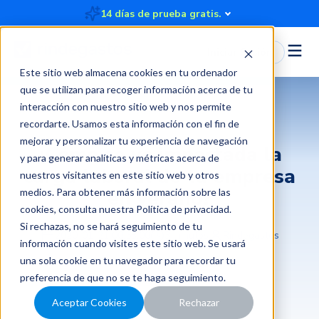
14 días de prueba gratis.
Iniciar Sesión
Este sitio web almacena cookies en tu ordenador
que se utilizan para recoger información acerca de tu
interacción con nuestro sitio web y nos permite
recordarte. Usamos esta información con el fin de
mejorar y personalizar tu experiencia de navegación
¿Cómo se ve impactada la
y para generar analíticas y métricas acerca de
carga laboral de tu empresa
nuestros visitantes en este sitio web y otros
en verano?
medios. Para obtener más información sobre las
cookies, consulta nuestra
Política de privacidad
.
Si rechazas, no se hará seguimiento de tu
2020-01-21 00:53:00
3 minutos
Rindegastos
información cuando visites este sitio web. Se usará
una sola cookie en tu navegador para recordar tu
preferencia de que no se te haga seguimiento.
Aceptar Cookies
Rechazar