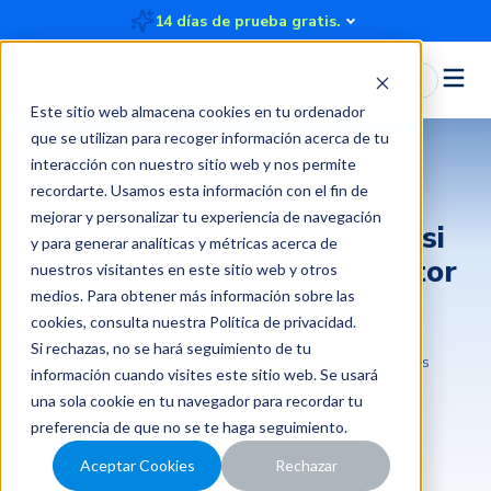
14 días de prueba gratis.
Iniciar Sesión
Este sitio web almacena cookies en tu ordenador
que se utilizan para recoger información acerca de tu
interacción con nuestro sitio web y nos permite
recordarte. Usamos esta información con el fin de
mejorar y personalizar tu experiencia de navegación
Digitalización agilizará casi
y para generar analíticas y métricas acerca de
50% de las tareas del sector
nuestros visitantes en este sitio web y otros
financiero
medios. Para obtener más información sobre las
cookies, consulta nuestra
Política de privacidad
.
Si rechazas, no se hará seguimiento de tu
2020-01-18 01:16:00
3 minutos
Rindegastos
información cuando visites este sitio web. Se usará
una sola cookie en tu navegador para recordar tu
preferencia de que no se te haga seguimiento.
Aceptar Cookies
Rechazar