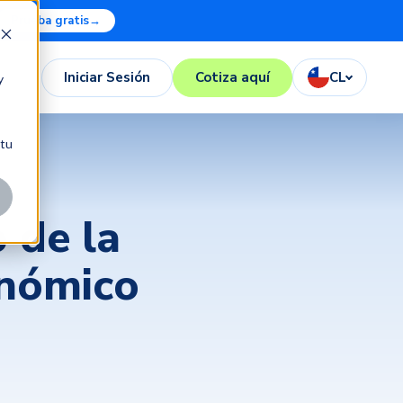
Prueba gratis
→
Iniciar Sesión
Cotiza aquí
CL
y
 tu
o de la
nómico