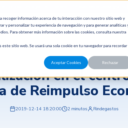
para probar Rindegastos? Tenemos
14 días de prueba gratis.
a recoger información acerca de tu interacción con nuestro sitio web y
recios
Nosotros
Recursos
ar y personalizar tu experiencia de navegación y para generar analíticas 
edios. Para obtener más información sobre las cookies, consulta nuestra
s este sitio web. Se usará una sola cookie en tu navegador para recordar
Aceptar Cookies
Rechazar
lización en el centr
a de Reimpulso Eco
2019-12-14 18:20:00
2 minutos
Rindegastos