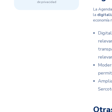
de privacidad
La Agenda
la
digitali
economía n
Digita
releva
transp
relevan
Modern
permit
Amplia
Sercot
Otra