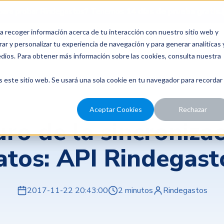
para probar Rindegastos? Tenemos
14 días de prueba gratis.
a recoger información acerca de tu interacción con nuestro sitio web y
recios
Nosotros
Recursos
ar y personalizar tu experiencia de navegación y para generar analíticas 
edios. Para obtener más información sobre las cookies, consulta nuestra
s este sitio web. Se usará una sola cookie en tu navegador para recordar
Aceptar Cookies
Rechazar
uro de la sincroniza
atos: API Rindegast
2017-11-22 20:43:00
2 minutos
Rindegastos