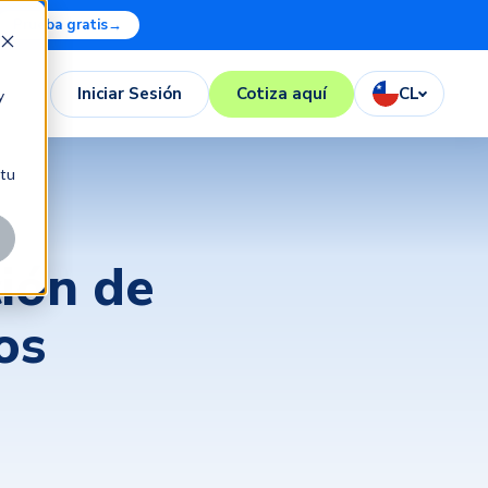
Prueba gratis
→
Iniciar Sesión
Cotiza aquí
CL
y
 tu
ción de
os