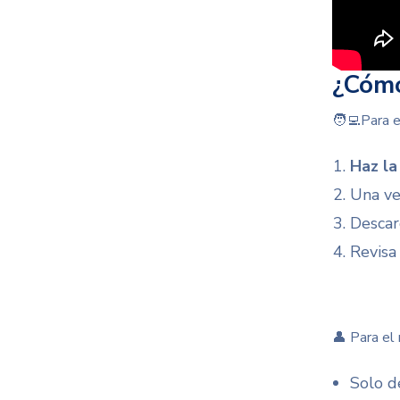
¿Cómo
🧑‍💻Para e
Haz la
Una vez
Descar
Revisa 
👤 Para el 
Solo d