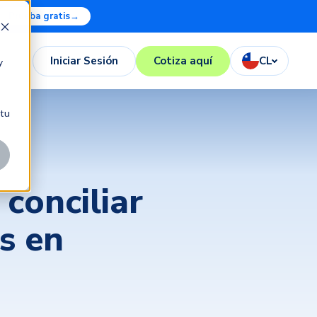
Prueba gratis
→
Iniciar Sesión
Cotiza aquí
CL
y
 tu
conciliar
as en