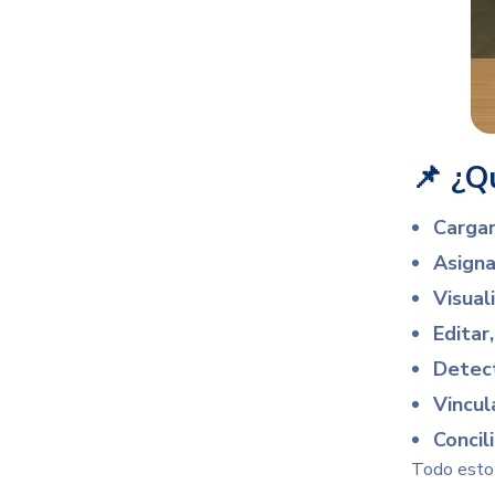
📌 ¿Q
Cargar
Asigna
Visual
Editar
Detect
Vincul
Concil
Todo esto d