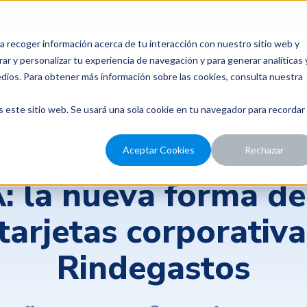
para probar Rindegastos? Tenemos
14 días de prueba gratis.
a recoger información acerca de tu interacción con nuestro sitio web y
recios
Nosotros
Recursos
ar y personalizar tu experiencia de navegación y para generar analíticas 
edios. Para obtener más información sobre las cookies, consulta nuestra
s este sitio web. Se usará una sola cookie en tu navegador para recordar
Gestión de gastos y control financiero
Aceptar Cookies
Rechazar
A: la nueva forma de 
tarjetas corporativ
Rindegastos