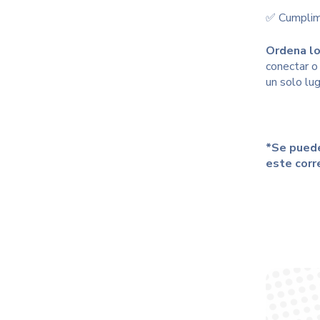
✅ Cumplimi
Ordena lo
conectar o 
un solo lug
*Se puede
este corre