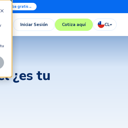
Prueba gratis
→
Iniciar Sesión
Cotiza aquí
CL
y
 tu
l ¿es tu