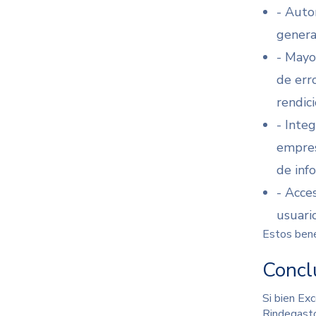
- Auto
generac
- Mayo
de err
rendic
-
Integ
empres
de inf
- Acce
usuario
Estos bene
Conclu
Si bien Exc
Rindegasto