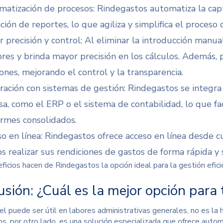
matización de procesos: Rindegastos automatiza la captu
ión de reportes, lo que agiliza y simplifica el proceso 
r precisión y control: Al eliminar la introducción manu
ores y brinda mayor precisión en los cálculos. Además,
iones
, mejorando el control y la transparencia.
ración con sistemas de gestión
: Rindegastos se integra
a, como el ERP o el sistema de contabilidad, lo que faci
ormes consolidados.
so en línea: Rindegastos ofrece acceso en línea
desde cu
s realizar sus rendiciones de gastos de forma rápida y s
ficios hacen de Rindegastos la opción ideal para la gestión efic
sión: ¿Cuál es la mejor opción para
el puede ser útil en labores administrativas generales, no es la 
s, por otro lado, es una solución especializada que ofrece autom