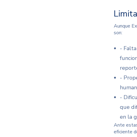
Limita
Aunque Exc
son:
- Falt
funcio
report
- Prop
humano
- Dific
que di
en la g
Ante estas
eficiente d