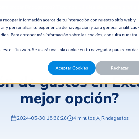
para probar Rindegastos? Tenemos
14 días de prueba gratis.
a recoger información acerca de tu interacción con nuestro sitio web y
recios
Nosotros
Recursos
ar y personalizar tu experiencia de navegación y para generar analíticas 
edios. Para obtener más información sobre las cookies, consulta nuestra
s este sitio web. Se usará una sola cookie en tu navegador para recordar
Aceptar Cookies
Rechazar
ón de gastos en Exce
mejor opción?
2024-05-30 18:36:26
4 minutos
Rindegastos