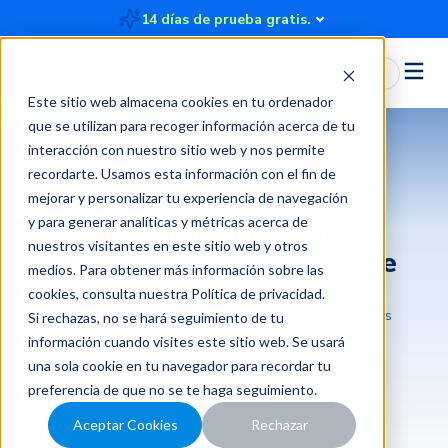
14 días de prueba gratis.
Iniciar Sesión
Este sitio web almacena cookies en tu ordenador
que se utilizan para recoger información acerca de tu
interacción con nuestro sitio web y nos permite
recordarte. Usamos esta información con el fin de
mejorar y personalizar tu experiencia de navegación
y para generar analíticas y métricas acerca de
Herramienta gastos de
nuestros visitantes en este sitio web y otros
distancia o de kilometraje
medios. Para obtener más información sobre las
cookies, consulta nuestra
Política de privacidad
.
2018-11-28 22:38:00
3 minutos
Rindegastos
Si rechazas, no se hará seguimiento de tu
información cuando visites este sitio web. Se usará
una sola cookie en tu navegador para recordar tu
preferencia de que no se te haga seguimiento.
Aceptar Cookies
Rechazar