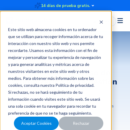
14 días de prueba gratis.
Iniciar Sesión
Este sitio web almacena cookies en tu ordenador
que se utilizan para recoger información acerca de tu
interacción con nuestro sitio web y nos permite
recordarte. Usamos esta información con el fin de
Transformación digital
mejorar y personalizar tu experiencia de navegación
y para generar analíticas y métricas acerca de
Impacto del proceso de
nuestros visitantes en este sitio web y otros
medios. Para obtener más información sobre las
digitalización en la gestión
cookies, consulta nuestra
Política de privacidad
.
financiera
Si rechazas, no se hará seguimiento de tu
información cuando visites este sitio web. Se usará
2026-05-19 15:51:04
5 minutos
Rindegastos
una sola cookie en tu navegador para recordar tu
preferencia de que no se te haga seguimiento.
Aceptar Cookies
Rechazar