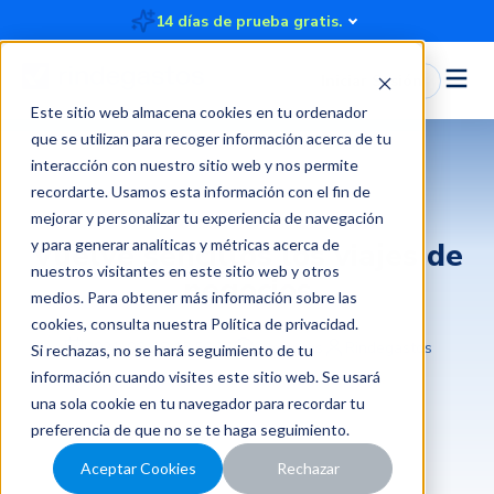
14 días de prueba gratis.
Iniciar Sesión
Este sitio web almacena cookies en tu ordenador
que se utilizan para recoger información acerca de tu
interacción con nuestro sitio web y nos permite
recordarte. Usamos esta información con el fin de
mejorar y personalizar tu experiencia de navegación
y para generar analíticas y métricas acerca de
Vuelve sencillos los viajes de
nuestros visitantes en este sitio web y otros
negocios
medios. Para obtener más información sobre las
cookies, consulta nuestra
Política de privacidad
.
2021-06-18 13:56:26
2 minutos
Rindegastos
Si rechazas, no se hará seguimiento de tu
información cuando visites este sitio web. Se usará
una sola cookie en tu navegador para recordar tu
preferencia de que no se te haga seguimiento.
Aceptar Cookies
Rechazar