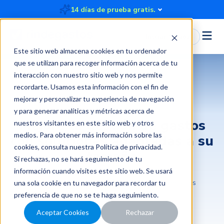
14 días de prueba gratis.
Iniciar Sesión
Este sitio web almacena cookies en tu ordenador
que se utilizan para recoger información acerca de tu
interacción con nuestro sitio web y nos permite
recordarte. Usamos esta información con el fin de
Gestión de gastos y control financiero
mejorar y personalizar tu experiencia de navegación
y para generar analíticas y métricas acerca de
Mejora la gestión de gastos
nuestros visitantes en este sitio web y otros
medios. Para obtener más información sobre las
con soluciones adaptadas a su
cookies, consulta nuestra
Política de privacidad
.
tamaño
Si rechazas, no se hará seguimiento de tu
información cuando visites este sitio web. Se usará
2020-06-18 17:26:40
3 minutos
Rindegastos
una sola cookie en tu navegador para recordar tu
preferencia de que no se te haga seguimiento.
Aceptar Cookies
Rechazar