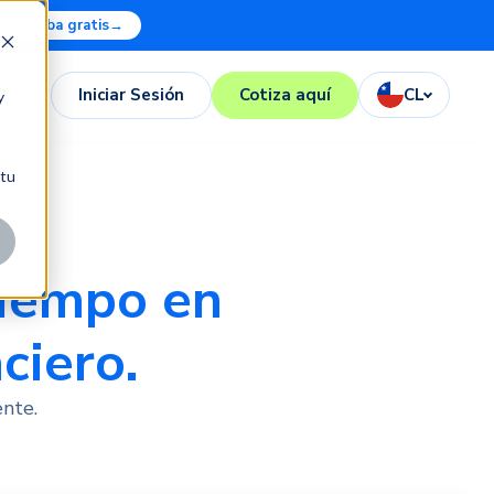
Prueba gratis
→
Iniciar Sesión
Cotiza aquí
CL
y
 tu
tiempo en
ciero.
ente.