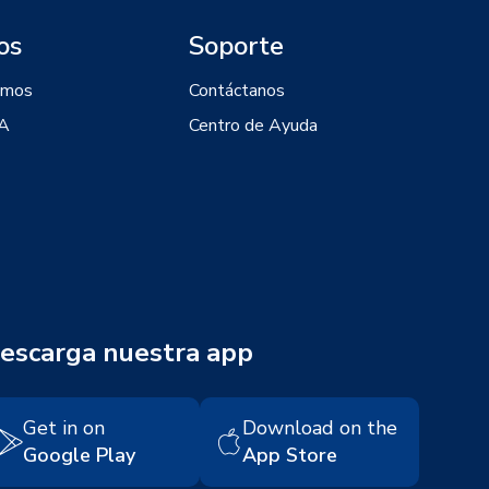
os
Soporte
omos
Contáctanos
IA
Centro de Ayuda
escarga nuestra app
Get in on
Download on the
Google Play
App Store