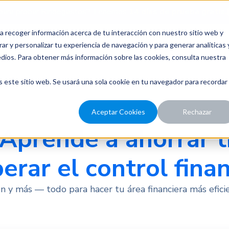
para probar Rindegastos? Tenemos
14 días de prueba gratis.
a recoger información acerca de tu interacción con nuestro sitio web y
recios
Nosotros
Recursos
ar y personalizar tu experiencia de navegación y para generar analíticas 
edios. Para obtener más información sobre las cookies, consulta nuestra
s este sitio web. Se usará una sola cookie en tu navegador para recordar
Aceptar Cookies
Rechazar
Aprende a ahorrar 
erar el control finan
ión y más — todo para hacer tu área financiera más efici