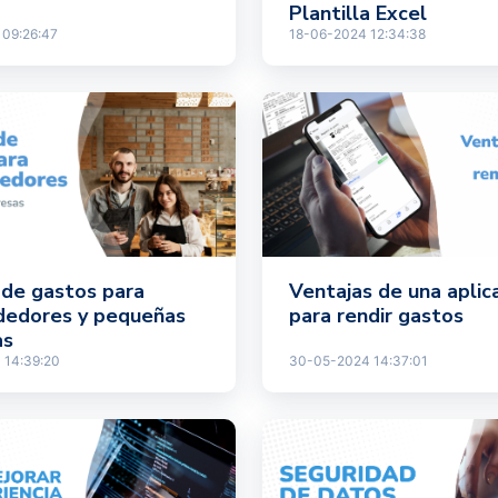
Plantilla Excel
09:26:47
18-06-2024 12:34:38
 de gastos para
Ventajas de una aplic
edores y pequeñas
para rendir gastos
as
 14:39:20
30-05-2024 14:37:01