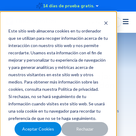
14 días de prueba gratis.
Iniciar Sesión
Este sitio web almacena cookies en tu ordenador
que se utilizan para recoger información acerca de tu
interacción con nuestro sitio web y nos permite
recordarte. Usamos esta información con el fin de
Gestión de gastos y control financiero
mejorar y personalizar tu experiencia de navegación
y para generar analíticas y métricas acerca de
Presupuesto de caja:
nuestros visitantes en este sitio web y otros
medios. Para obtener más información sobre las
estrategias y ejecución
cookies, consulta nuestra
Política de privacidad
.
empresarial
Si rechazas, no se hará seguimiento de tu
información cuando visites este sitio web. Se usará
2023-02-17 10:00:00
5 minutos
Rindegastos
una sola cookie en tu navegador para recordar tu
preferencia de que no se te haga seguimiento.
Aceptar Cookies
Rechazar