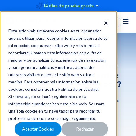
14 días de prueba gratis.
Iniciar Sesión
Este sitio web almacena cookies en tu ordenador
que se utilizan para recoger información acerca de tu
interacción con nuestro sitio web y nos permite
recordarte. Usamos esta información con el fin de
mejorar y personalizar tu experiencia de navegación
¿Las rendición de gastos
y para generar analíticas y métricas acerca de
afectan la relación entre
nuestros visitantes en este sitio web y otros
colaboradores y empresa?
medios. Para obtener más información sobre las
cookies, consulta nuestra
Política de privacidad
.
Si rechazas, no se hará seguimiento de tu
2018-02-04 23:12:00
3 minutos
Rindegastos
información cuando visites este sitio web. Se usará
una sola cookie en tu navegador para recordar tu
preferencia de que no se te haga seguimiento.
Aceptar Cookies
Rechazar