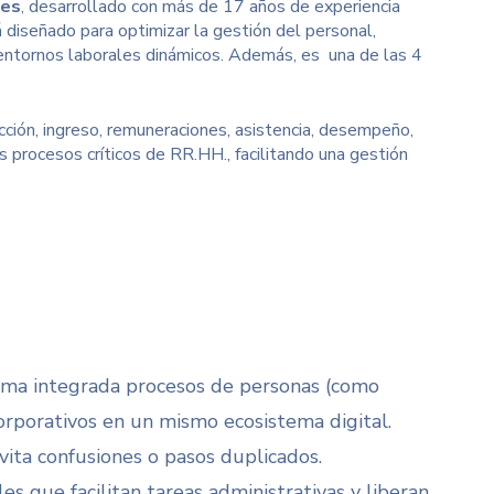
nes
, desarrollado con más de 17 años de experiencia
 diseñado para optimizar la gestión del personal,
 entornos laborales dinámicos. Además, es
una de las 4
cción, ingreso, remuneraciones, asistencia, desempeño,
s procesos críticos de RR.HH., facilitando una gestión
orma integrada procesos de personas (como
orporativos en un mismo ecosistema digital.
evita confusiones o pasos duplicados.
les que facilitan tareas administrativas y liberan