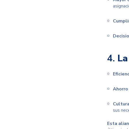
asignaci
Cumpli
Decisi
4.
La
Eficien
Ahorro
Cultura
sus nec
E
sta alia