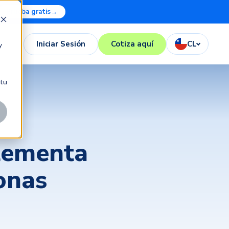
Prueba gratis
→
Iniciar Sesión
Cotiza aquí
CL
y
 tu
lementa
onas