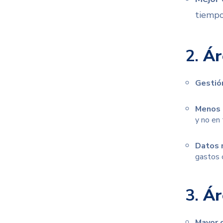
tiempo
2.
Ár
Gestión
Menos 
y no en 
Datos 
gastos 
3.
Ár
Mayor c