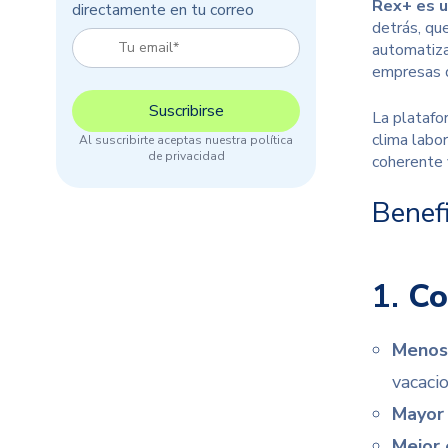
Rex+
es 
directamente en tu correo
detrás, qu
automatiza
empresas
La platafo
clima labor
Al suscribirte aceptas nuestra política
de privacidad
coherente 
Benefi
1.
Co
Menos 
vacaci
Mayor 
Mejor 