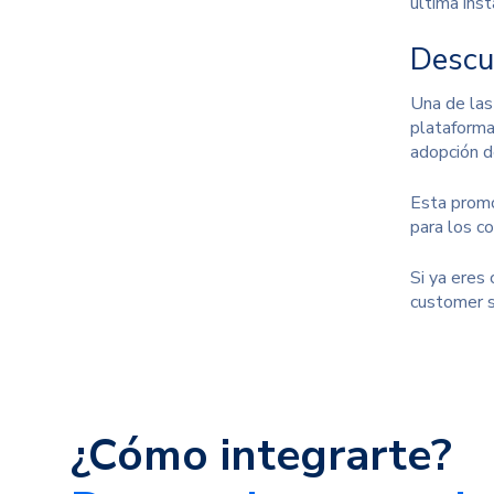
última inst
Descu
Una de las
plataforma
adopción d
Esta promoc
para los c
Si ya eres
customer s
¿Cómo integrarte?