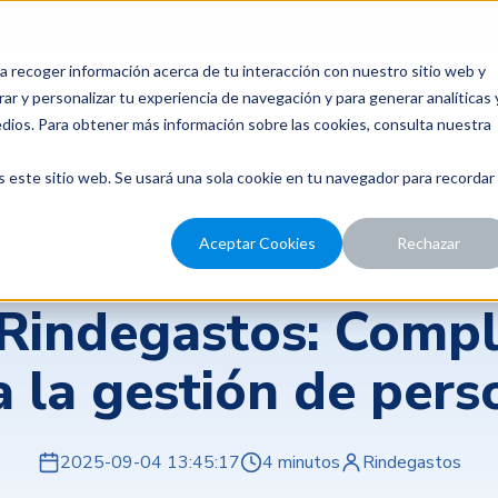
para probar Rindegastos? Tenemos
14 días de prueba gratis.
a recoger información acerca de tu interacción con nuestro sitio web y
recios
Nosotros
Recursos
ar y personalizar tu experiencia de navegación y para generar analíticas 
edios. Para obtener más información sobre las cookies, consulta nuestra
s este sitio web. Se usará una sola cookie en tu navegador para recordar
Aceptar Cookies
Rechazar
Transformación digital
 Rindegastos: Comp
a la gestión de pers
2025-09-04 13:45:17
4 minutos
Rindegastos