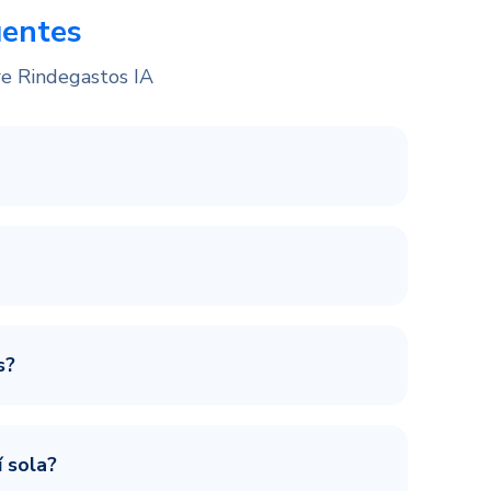
uentes
re Rindegastos IA
s?
í sola?