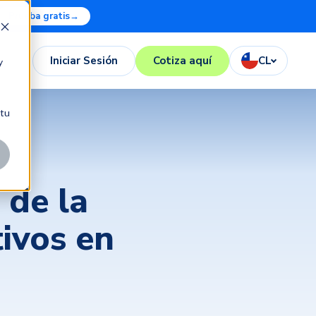
Prueba gratis
→
Iniciar Sesión
Cotiza aquí
CL
y
 tu
 de la
ivos en