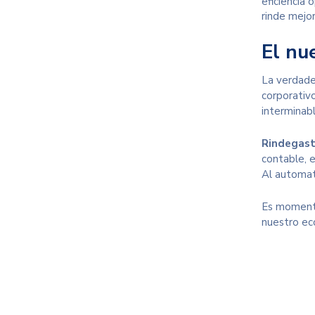
eficiencia 
rinde mejor
El nu
La verdade
corporativ
interminab
Rindegast
contable, e
Al automat
Es momento
nuestro eco