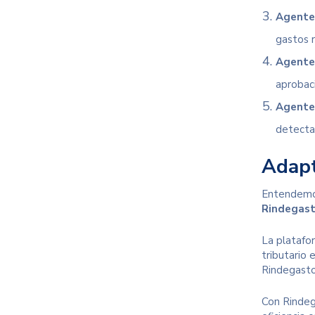
Agente 
gastos r
Agente
aprobaci
Agente 
detecta
Adapt
Entendemos 
Rindegast
La platafo
tributario 
Rindegasto
Con Rindega