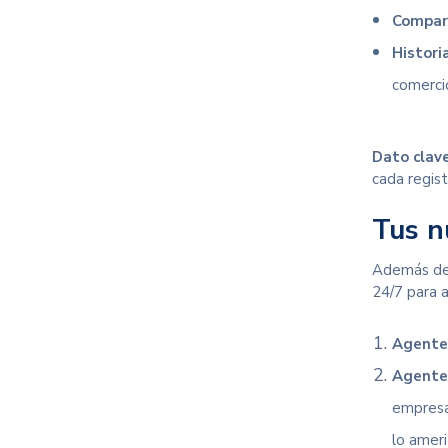
Compara
Histori
comerci
Dato clave
cada regis
Tus n
Además del
24/7 para 
Agente
Agente 
empresa
lo ameri