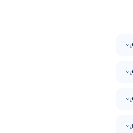
¿
¿
¿
¿