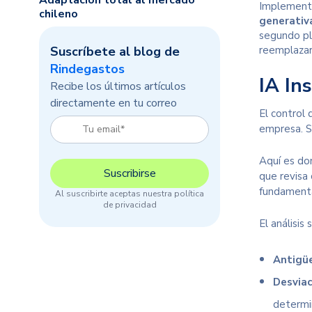
Adaptación total al mercado
Implemen
chileno
generativ
segundo pla
Suscríbete al blog de
reemplazar 
Rindegastos
IA Ins
Recibe los últimos artículos
directamente en tu correo
El control 
empresa. Si
Aquí es do
que revisa
fundamenta
Al suscribirte aceptas nuestra política
de privacidad
El análisis
Antigü
Desviac
determin