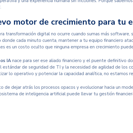
operativa y una experiencia humana sin fricciones. Porque sabemos
.
evo motor de crecimiento para tu e
ra transformación digital no ocurre cuando sumas más software, si
o donde cada minuto cuenta, mantener a tu equipo financiero atado
les es un costo oculto que ninguna empresa en crecimiento puede
os IA
nace para ser ese aliado financiero y el puente definitivo do
l estándar de seguridad de TI y la necesidad de agilidad de los c
izar lo operativo y potenciar la capacidad analítica, no estamos
 de dejar atrás los procesos opacos y evolucionar hacia un mod
sistema de inteligencia artificial puede llevar tu gestión financie