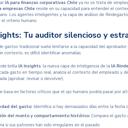
tar
IA para finanzas corporativas Chile
ya no se trata de simples
a empresas Chile
reside en su capacidad para entender el context
no. Los agentes inteligentes y la capa de análisis de Rindegastos 
el criterio humano.
ights: Tu auditor silencioso y estr
de gastos tradicional suele limitarse a la capacidad del aprobador 
n contexto, es difícil identificar anomalías.
nde brilla
IA Insights
, la nueva capa de inteligencia de la
IA Rind
 cada gasto en tiempo real, analiza el contexto del empleado y 
da (aprobar, revisar o devolver).
 se basa en factores críticos que el ojo humano podría pasar por alt
edad del gasto:
Identifica si hay demasiados días entre la fecha 
ión del monto y comportamiento histórico:
Compara el gasto a
a si sus patrones han sido irregulares en el pasado.