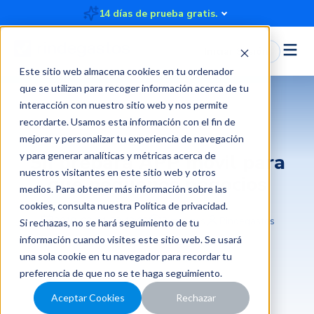
14 días de prueba gratis.
Iniciar Sesión
Este sitio web almacena cookies en tu ordenador
que se utilizan para recoger información acerca de tu
interacción con nuestro sitio web y nos permite
recordarte. Usamos esta información con el fin de
mejorar y personalizar tu experiencia de navegación
y para generar analíticas y métricas acerca de
SII prepara APP móvil para
nuestros visitantes en este sitio web y otros
que pequeños negocios
medios. Para obtener más información sobre las
cookies, consulta nuestra
Política de privacidad
.
2019-03-01 22:43:00
3 minutos
Rindegastos
Si rechazas, no se hará seguimiento de tu
información cuando visites este sitio web. Se usará
una sola cookie en tu navegador para recordar tu
preferencia de que no se te haga seguimiento.
Aceptar Cookies
Rechazar