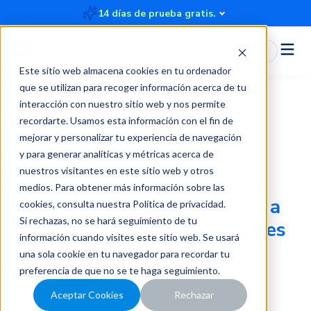
14 días de prueba gratis.
Iniciar Sesión
Este sitio web almacena cookies en tu ordenador
que se utilizan para recoger información acerca de tu
interacción con nuestro sitio web y nos permite
recordarte. Usamos esta información con el fin de
Blog
mejorar y personalizar tu experiencia de navegación
y para generar analíticas y métricas acerca de
nuestros visitantes en este sitio web y otros
medios. Para obtener más información sobre las
Blog Rindegastos:
Aprende a
cookies, consulta nuestra
Política de privacidad
.
Si rechazas, no se hará seguimiento de tu
ahorrar tiempo en rendiciones
información cuando visites este sitio web. Se usará
y recuperar el control
una sola cookie en tu navegador para recordar tu
financiero.
preferencia de que no se te haga seguimiento.
Artículos, mejores prácticas, recursos de
Aceptar Cookies
Rechazar