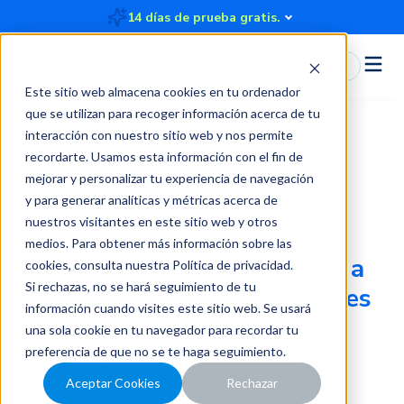
14 días de prueba gratis.
Iniciar Sesión
Este sitio web almacena cookies en tu ordenador
que se utilizan para recoger información acerca de tu
interacción con nuestro sitio web y nos permite
recordarte. Usamos esta información con el fin de
Blog
mejorar y personalizar tu experiencia de navegación
y para generar analíticas y métricas acerca de
nuestros visitantes en este sitio web y otros
medios. Para obtener más información sobre las
Blog Rindegastos:
Aprende a
cookies, consulta nuestra
Política de privacidad
.
Si rechazas, no se hará seguimiento de tu
ahorrar tiempo en rendiciones
información cuando visites este sitio web. Se usará
y recuperar el control
una sola cookie en tu navegador para recordar tu
financiero.
preferencia de que no se te haga seguimiento.
Artículos, mejores prácticas, recursos de
Aceptar Cookies
Rechazar