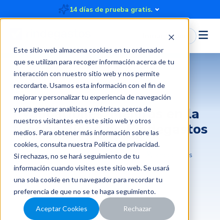
14 días de prueba gratis.
Iniciar Sesión
Este sitio web almacena cookies en tu ordenador
que se utilizan para recoger información acerca de tu
interacción con nuestro sitio web y nos permite
recordarte. Usamos esta información con el fin de
mejorar y personalizar tu experiencia de navegación
y para generar analíticas y métricas acerca de
Validaciones: Mejoras en la
nuestros visitantes en este sitio web y otros
funcionalidad de Rindegastos
medios. Para obtener más información sobre las
cookies, consulta nuestra
Política de privacidad
.
2024-03-25 12:10:32
2 minutos
Rindegastos
Si rechazas, no se hará seguimiento de tu
información cuando visites este sitio web. Se usará
una sola cookie en tu navegador para recordar tu
preferencia de que no se te haga seguimiento.
Aceptar Cookies
Rechazar