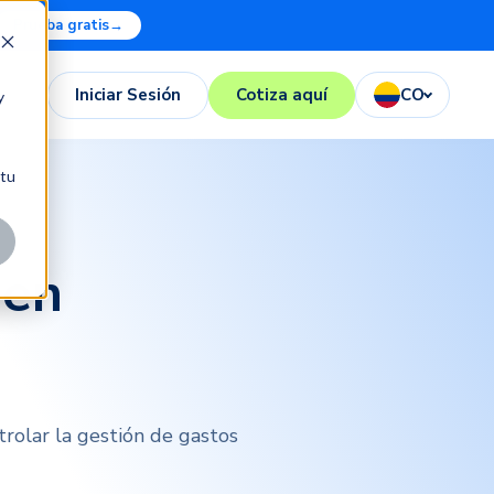
Prueba gratis
→
Iniciar Sesión
Cotiza aquí
CO
y
 tu
 en
rolar la gestión de gastos