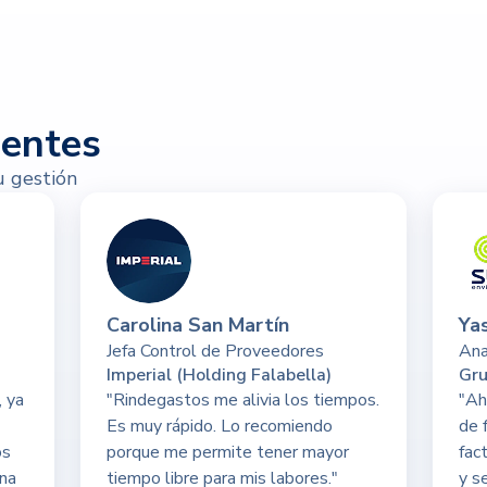
ientes
u gestión
Carolina San Martín
Ya
Jefa Control de Proveedores
Ana
Imperial (Holding Falabella)
Gru
, ya
"Rindegastos me alivia los tiempos.
"Ah
Es muy rápido. Lo recomiendo
de 
os
porque me permite tener mayor
fac
ena
tiempo libre para mis labores."
y s