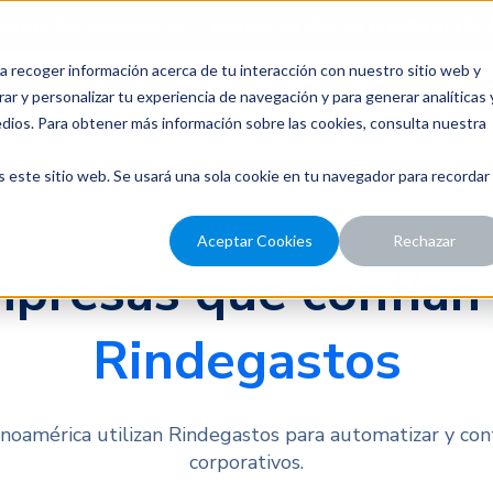
para probar Rindegastos? Tenemos
14 días de prueba gratis.
a recoger información acerca de tu interacción con nuestro sitio web y
recios
Nosotros
Recursos
ar y personalizar tu experiencia de navegación y para generar analíticas 
edios. Para obtener más información sobre las cookies, consulta nuestra
s este sitio web. Se usará una sola cookie en tu navegador para recordar
Casos de éxito reales
Aceptar Cookies
Rechazar
presas que confían
Rindegastos
noamérica utilizan Rindegastos para automatizar y cont
corporativos.