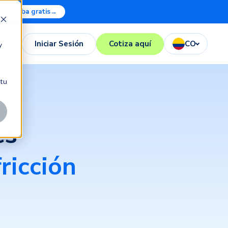
Prueba gratis
→
Iniciar Sesión
Cotiza aquí
CO
y
 tu
es
ricción