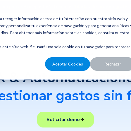
para probar Rindegastos? Tenemos
14 días de prueba gratis.
a recoger información acerca de tu interacción con nuestro sitio web y
recios
Nosotros
Recursos
ar y personalizar tu experiencia de navegación y para generar analíticas 
edios. Para obtener más información sobre las cookies, consulta nuestra
s este sitio web. Se usará una sola cookie en tu navegador para recordar
Tecnología de vanguardia
Aceptar Cookies
Rechazar
A & Automatizacion
estionar gastos sin f
Solicitar demo