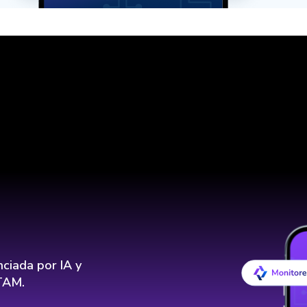
nciada por IA y
ATAM.