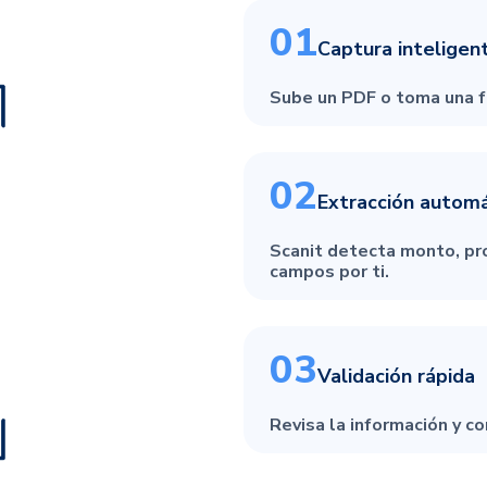
01
Captura inteligen
Sube un PDF o toma una fo
02
Extracción automá
Scanit detecta monto, pr
campos por ti.
03
Validación rápida
Revisa la información y c