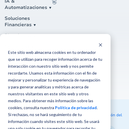
IA &
👋
Automatizaciones
Soluciones
Financieras
Plataforma
Seguridad
Este sitio web almacena cookies en tu ordenador
Soporte
que se utilizan para recoger información acerca de tu
Soporte
interacción con nuestro sitio web y nos permite
Contáctanos
recordarte. Usamos esta información con el fin de
Centro de ayuda
mejorar y personalizar tu experiencia de navegación
y para generar analíticas y métricas acerca de
nuestros visitantes en este sitio web y otros
medios. Para obtener más información sobre las
cookies, consulta nuestra
Política de privacidad
.
© 2026 Rindegastos. Todos los derechos reservados
Si rechazas, no se hará seguimiento de tu
Términos y
Política de
Canal de
Prevención del
Condiciones
Privacidad
denuncias
delito
información cuando visites este sitio web. Se usará
una sola cookie en tu navegador para recordar tu