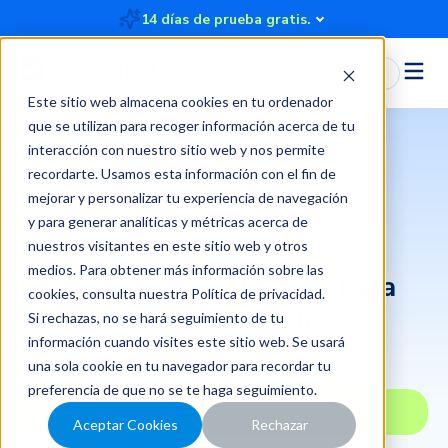
14 días de prueba gratis.
Iniciar Sesión
Este sitio web almacena cookies en tu ordenador
que se utilizan para recoger información acerca de tu
interacción con nuestro sitio web y nos permite
recordarte. Usamos esta información con el fin de
mejorar y personalizar tu experiencia de navegación
y para generar analíticas y métricas acerca de
Tecnología de vanguardia
nuestros visitantes en este sitio web y otros
medios. Para obtener más información sobre las
El ecosistema definitivo para
cookies, consulta nuestra
Política de privacidad
.
tus finanzas corporativas
Si rechazas, no se hará seguimiento de tu
información cuando visites este sitio web. Se usará
una sola cookie en tu navegador para recordar tu
preferencia de que no se te haga seguimiento.
Cotiza aquí
Aceptar Cookies
Rechazar