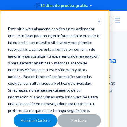
14 días de prueba gratis.
Iniciar Sesión
Este sitio web almacena cookies en tu ordenador
que se utilizan para recoger información acerca de tu
interacción con nuestro sitio web y nos permite
recordarte. Usamos esta información con el fin de
mejorar y personalizar tu experiencia de navegación
Novedades de la
plataforma
y para generar analíticas y métricas acerca de
nuestros visitantes en este sitio web y otros
En esta sección encontrarás los updates
medios. Para obtener más información sobre las
Rindegastos con las últimas mejoras, nuevas
cookies, consulta nuestra
Política de privacidad
.
funciones y lanzamientos de la plataforma.
Si rechazas, no se hará seguimiento de tu
información cuando visites este sitio web. Se usará
una sola cookie en tu navegador para recordar tu
preferencia de que no se te haga seguimiento.
Aceptar Cookies
Rechazar