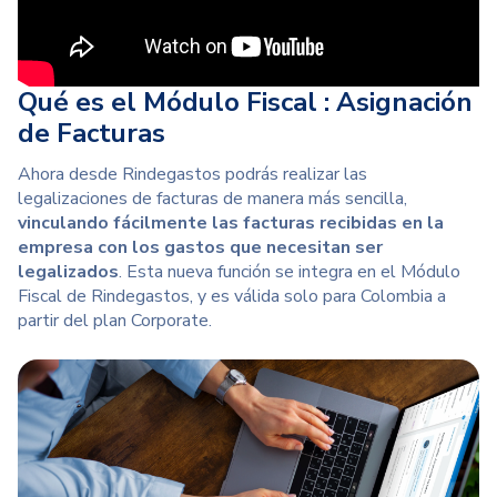
Qué es el Módulo Fiscal : Asignación
de Facturas
Ahora desde Rindegastos podrás realizar las
legalizaciones de facturas de manera más sencilla,
vinculando fácilmente las facturas recibidas en la
empresa con los gastos que necesitan ser
legalizados
. Esta nueva función se integra en el Módulo
Fiscal de Rindegastos, y es válida solo para Colombia
a
partir del plan Corporate
.