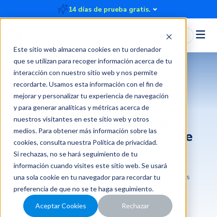
14 días de prueba gratis.
Iniciar Sesión
Este sitio web almacena cookies en tu ordenador
que se utilizan para recoger información acerca de tu
interacción con nuestro sitio web y nos permite
recordarte. Usamos esta información con el fin de
Rindegastos
mejorar y personalizar tu experiencia de navegación
y para generar analíticas y métricas acerca de
Nueva funcionalidad:
nuestros visitantes en este sitio web y otros
medios. Para obtener más información sobre las
Asignación de facturas de
cookies, consulta nuestra
Política de privacidad
.
Rindegastos
Si rechazas, no se hará seguimiento de tu
información cuando visites este sitio web. Se usará
2024-08-12 16:24:21
3 minutos
Rindegastos
una sola cookie en tu navegador para recordar tu
preferencia de que no se te haga seguimiento.
Aceptar Cookies
Rechazar