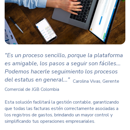
"Es un proceso sencillo, porque la plataforma
es amigable, los pasos a seguir son fáciles...
Podemos hacerle seguimiento los procesos
del estatus en general..."
Carolina Vivas, Gerente
Comercial de
JGB
Colombia
Esta solución facilitará la gestión contable, garantizando
que todas las facturas estén correctamente asociadas a
los registros de gastos, brindando un mayor control y
simplificando tus operaciones empresariales.