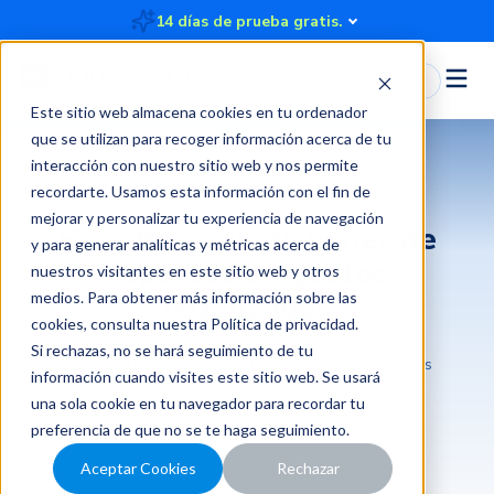
14 días de prueba gratis.
Iniciar Sesión
Este sitio web almacena cookies en tu ordenador
que se utilizan para recoger información acerca de tu
interacción con nuestro sitio web y nos permite
recordarte. Usamos esta información con el fin de
mejorar y personalizar tu experiencia de navegación
Beneficios de disponer de
y para generar analíticas y métricas acerca de
reportes de gastos
nuestros visitantes en este sitio web y otros
legalizados
medios. Para obtener más información sobre las
cookies, consulta nuestra
Política de privacidad
.
Si rechazas, no se hará seguimiento de tu
2024-05-30 18:38:21
3 minutos
Rindegastos
información cuando visites este sitio web. Se usará
una sola cookie en tu navegador para recordar tu
preferencia de que no se te haga seguimiento.
Aceptar Cookies
Rechazar