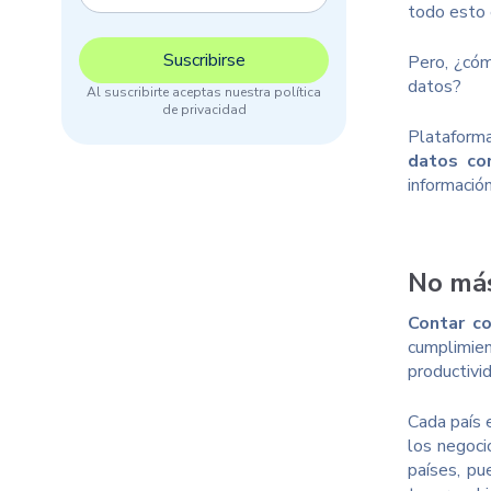
todo esto 
Pero, ¿cóm
datos?
Al suscribirte aceptas nuestra política
de privacidad
Platafor
datos co
información
No más
Contar co
cumplimien
productivi
Cada país 
los negoci
países, pu