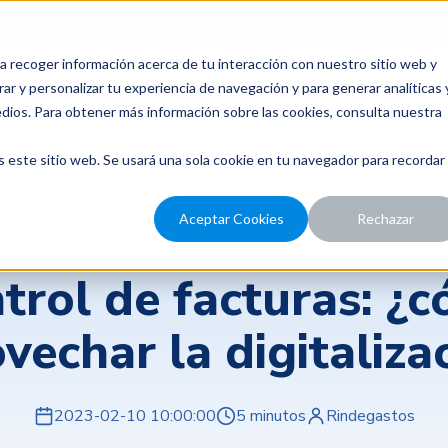
para probar Rindegastos? Tenemos
14 días de prueba gratis.
a recoger información acerca de tu interacción con nuestro sitio web y
recios
Nosotros
Recursos
ar y personalizar tu experiencia de navegación y para generar analíticas 
edios. Para obtener más información sobre las cookies, consulta nuestra
s este sitio web. Se usará una sola cookie en tu navegador para recordar
Aceptar Cookies
Rechazar
Gestión de gastos y control financiero
trol de facturas: ¿
vechar la digitaliza
2023-02-10 10:00:00
5 minutos
Rindegastos