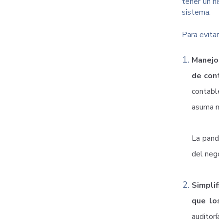
tener un h
sistema.
Para evita
Manejo
de con
contable
asuma m
La pand
del neg
Simplif
que lo
auditor