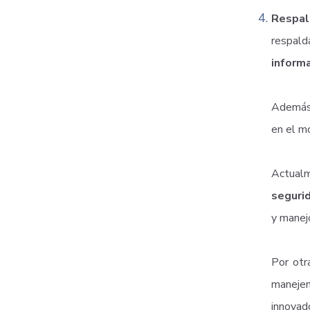
Respal
respald
informa
Además,
en el m
Actual
seguri
y manejo
Por otr
manejen
innovad