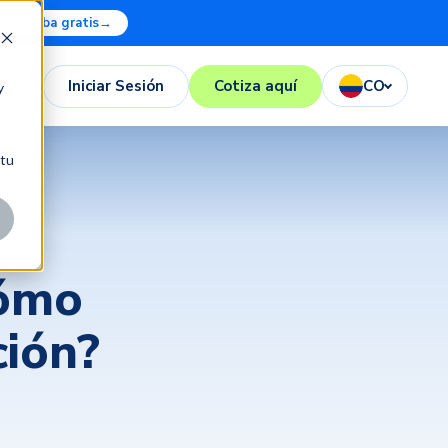
Prueba gratis
→
Iniciar Sesión
Cotiza aquí
CO
y
 tu
cómo
ción?