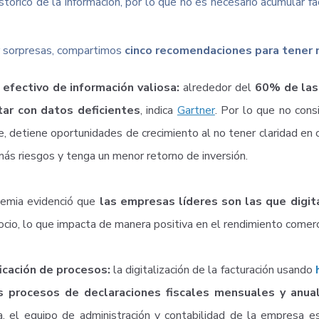
istórico de la información, por lo que no es necesario acumular f
r sorpresas, compartimos
cinco recomendaciones para tener m
 efectivo de información valiosa:
alrededor del
60% de las 
tar con datos deficientes
, indica
Gartner
. Por lo que no con
, detiene oportunidades de crecimiento al no tener claridad en c
ás riesgos y tenga un menor retorno de inversión.
emia evidenció que
las empresas líderes son las que digit
ocio, lo que impacta de manera positiva en el rendimiento comerc
icación de procesos:
la digitalización de la facturación usando
s procesos
de declaraciones fiscales mensuales y anu
ía, el equipo de administración y contabilidad de la empresa 