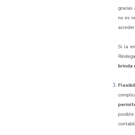
gracias
no es ne
acceder 
Si la e
Rindeg
brinda 
Flexib
complic
permit
posible 
contabil