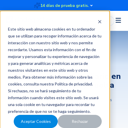
14 días de prueba gratis.
Iniciar Sesión
Este sitio web almacena cookies en tu ordenador
que se utilizan para recoger información acerca de tu
interacción con nuestro sitio web y nos permite
recordarte. Usamos esta información con el fin de
mejorar y personalizar tu experiencia de navegación
Viajes y otros gastos
y para generar analíticas y métricas acerca de
nuestros visitantes en este sitio web y otros
Automatiza el gasto diario en
medios. Para obtener más información sobre las
transporte de ida y vuelta
cookies, consulta nuestra
Política de privacidad
.
Si rechazas, no se hará seguimiento de tu
información cuando visites este sitio web. Se usará
2022-10-13 14:04:23
5 minutos
Rindegastos
una sola cookie en tu navegador para recordar tu
preferencia de que no se te haga seguimiento.
Aceptar Cookies
Rechazar