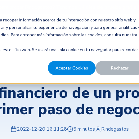
para probar Rindegastos? Tenemos
14 días de prueba gratis.
a recoger información acerca de tu interacción con nuestro sitio web y
recios
Nosotros
Recursos
ar y personalizar tu experiencia de navegación y para generar analíticas 
edios. Para obtener más información sobre las cookies, consulta nuestra
s este sitio web. Se usará una sola cookie en tu navegador para recordar
Aceptar Cookies
Rechazar
Gestión de gastos y control financiero
financiero de un pro
rimer paso de negoc
2022-12-20 16:11:28
5 minutos
Rindegastos