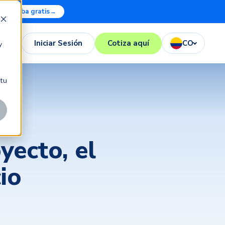
Prueba gratis
→
Iniciar Sesión
Cotiza aquí
CO
y
 tu
yecto, el
io