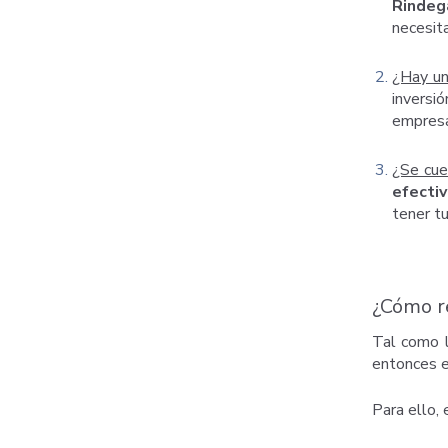
Rindeg
necesita
¿Hay un 
inversi
empresa,
¿Se cue
efectiv
tener t
¿Cómo re
Tal como l
entonces el
Para ello, 