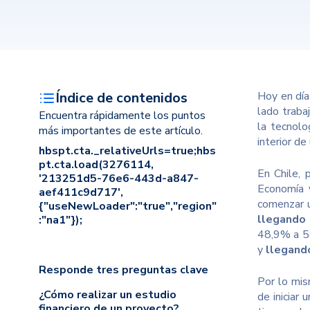
Índice de contenidos
Hoy en día
lado traba
Encuentra rápidamente los puntos
la tecnolo
más importantes de este artículo.
interior d
hbspt.cta._relativeUrls=true;hbs
pt.cta.load(3276114,
En Chile, 
'213251d5-76e6-443d-a847-
Economía 
aef411c9d717',
comenzar u
{"useNewLoader":"true","region"
llegando
:"na1"});
48,9% a 58
y
llegand
Responde tres preguntas clave
Por lo mis
¿Cómo realizar un estudio
de iniciar
financiero de un proyecto?