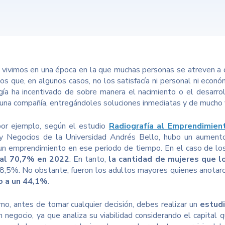
 vivimos en una época en la que muchas personas se atreven a d
jos que, en algunos casos, no los satisfacía ni personal ni eco
gía ha incentivado de sobre manera el nacimiento o el desarro
e una compañía, entregándoles soluciones inmediatas y de mucho v
por ejemplo, según el estudio
Radiografía al Emprendimien
y Negocios de la Universidad Andrés Bello, hubo un aumento 
n emprendimiento en ese periodo de tiempo. En el caso de los 
 al 70,7% en 2022
. En tanto,
la cantidad de mujeres que 
,5%. No obstante, fueron los adultos mayores quienes anotaro
o a un 44,1%
.
mo, antes de tomar cualquier decisión, debes realizar un
estudi
 un negocio, ya que analiza su viabilidad considerando el capital