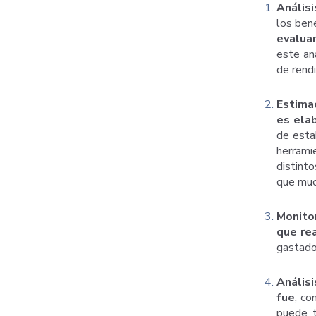
Análisi
los ben
evalua
este aná
de rend
Estima
es ela
de esta
herrami
distint
que muc
Monito
que re
gastado 
Análisi
fue
, co
puede t