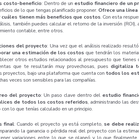
s costo-beneficio
: Dentro de un
estudio financiero de un p
eficios de lo que tengas planificado proponer.
Ofrece una línea 
r cuáles tienen más beneficios que costos
. Con esta respues
lisis, también puedes calcular el retorno de la inversión (ROI), 
imiento contable, entre otros.
ciones del proyecto
: Una vez que el análisis realizado resultó
borar una estimación de los costos
que tendrán los materia
blecer otros estudios relacionados al presupuesto que tienes c
entas que te resultarán muy provechosas, pues
digitaliza 
os proyectos, bajo una plataforma que cuenta con
todos los es
has veces son sensibles para las compañías.
reo del proyecto
: Un paso clave dentro del
estudio financ
alices de todos los costos referidos
, administrando las de
con lo que tenías calculado en un principio.
s final
: Cuando el proyecto ya está completo,
se debe realiz
mparando la ganancia o pérdida real del proyecto con la estimació
ener variaciones entre lo que se planeó y lo que finalmente 