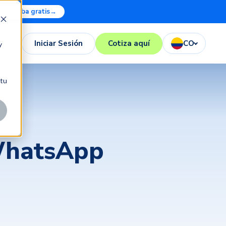
Prueba gratis
→
Iniciar Sesión
Cotiza aquí
CO
y
 tu
 WhatsApp