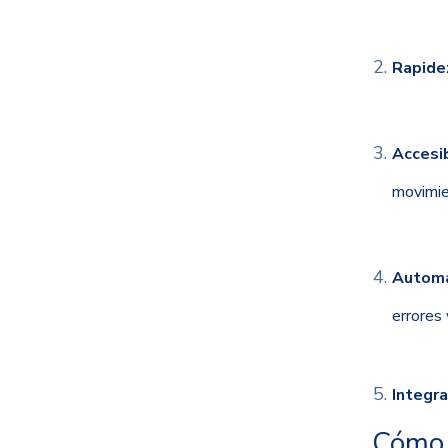
Rapide
Accesib
movimie
Automa
errores 
Integra
Cómo a