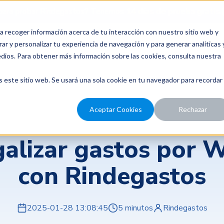
para probar Rindegastos? Tenemos
14 días de prueba gratis.
a recoger información acerca de tu interacción con nuestro sitio web y
recios
Nosotros
Recursos
ar y personalizar tu experiencia de navegación y para generar analíticas 
edios. Para obtener más información sobre las cookies, consulta nuestra
s este sitio web. Se usará una sola cookie en tu navegador para recordar
Aceptar Cookies
Rechazar
Rindegastos
alizar gastos por
con Rindegastos
2025-01-28 13:08:45
5 minutos
Rindegastos