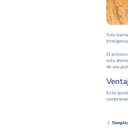
Solo basta 
Inteligenci
El proceso 
solo ahorr
de una pla
Venta
Esta opción
comprobant
Simplic