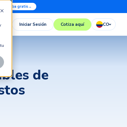
Prueba gratis
→
Iniciar Sesión
Cotiza aquí
CO
y
 tu
ibles de
stos