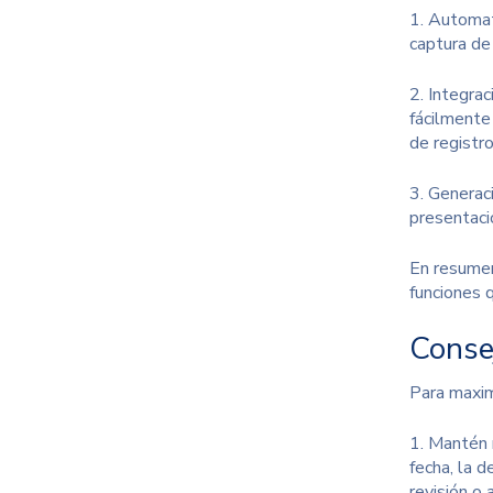
1. Automat
captura de
2.
Integrac
fácilmente
de registro
3. Generac
presentaci
En resumen
funciones q
Conse
Para maxim
1. Mantén 
fecha, la 
revisión o a