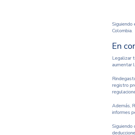
Siguiendo 
Colombia.
En co
Legalizar 
aumentar 
Rindegasto
registro p
regulacione
Además, Ri
informes p
Siguiendo 
deduccione