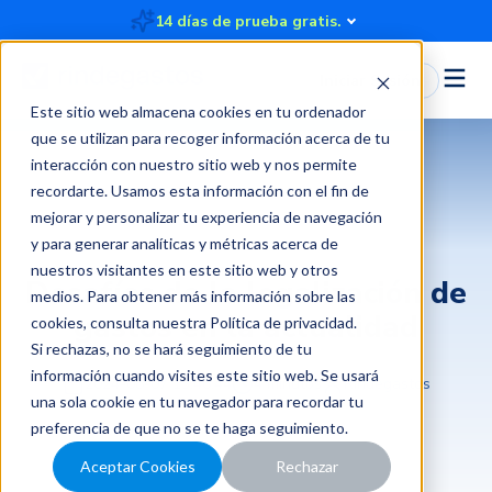
14 días de prueba gratis.
Iniciar Sesión
Este sitio web almacena cookies en tu ordenador
que se utilizan para recoger información acerca de tu
interacción con nuestro sitio web y nos permite
recordarte. Usamos esta información con el fin de
mejorar y personalizar tu experiencia de navegación
Rindegastos
y para generar analíticas y métricas acerca de
nuestros visitantes en este sitio web y otros
Desafíos de la legalización de
medios. Para obtener más información sobre las
gastos en la actualidad
cookies, consulta nuestra
Política de privacidad
.
Si rechazas, no se hará seguimiento de tu
información cuando visites este sitio web. Se usará
2024-08-07 13:46:44
4 minutos
Rindegastos
una sola cookie en tu navegador para recordar tu
preferencia de que no se te haga seguimiento.
Aceptar Cookies
Rechazar