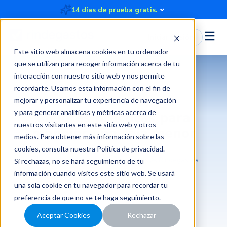
14 días de prueba gratis.
Iniciar Sesión
Este sitio web almacena cookies en tu ordenador
que se utilizan para recoger información acerca de tu
interacción con nuestro sitio web y nos permite
recordarte. Usamos esta información con el fin de
mejorar y personalizar tu experiencia de navegación
y para generar analíticas y métricas acerca de
Mejores prácticas para
nuestros visitantes en este sitio web y otros
manejar una caja menor
medios. Para obtener más información sobre las
cookies, consulta nuestra
Política de privacidad
.
2024-02-28 21:01:33
3 minutos
Rindegastos
Si rechazas, no se hará seguimiento de tu
información cuando visites este sitio web. Se usará
una sola cookie en tu navegador para recordar tu
preferencia de que no se te haga seguimiento.
Aceptar Cookies
Rechazar