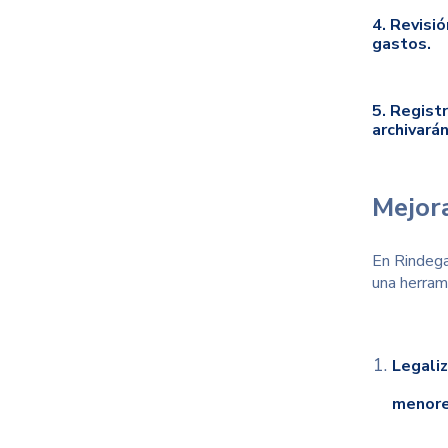
4. Revisió
gastos.
5. Registr
archivará
Mejora
En Rindega
una herram
Legaliz
menor