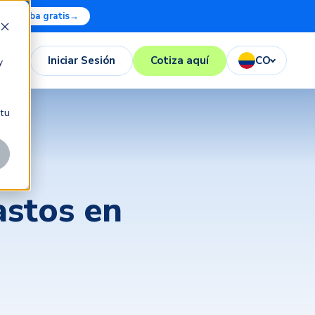
Prueba gratis
→
Iniciar Sesión
Cotiza aquí
CO
y
 tu
astos en