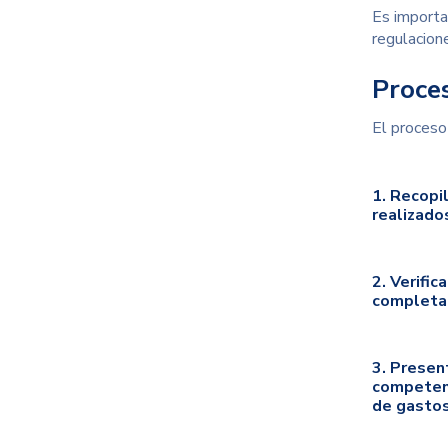
Es importa
regulacion
Proces
El proceso
1. Recopi
realizado
2. Verific
completa
3. Presen
competent
de gastos