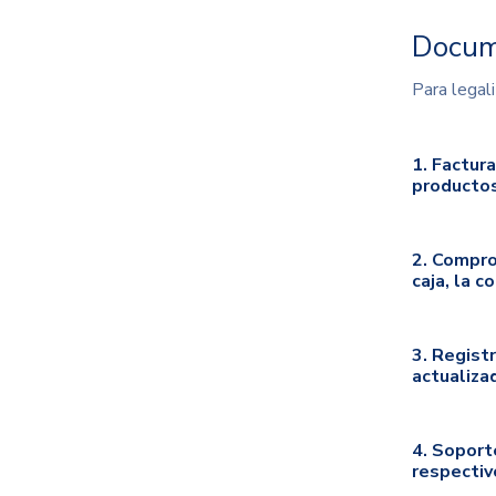
Docume
Para legal
1.
Factura
productos
2.
Compro
caja, la 
3
. Regist
actualiza
4.
Soporte
respectiv