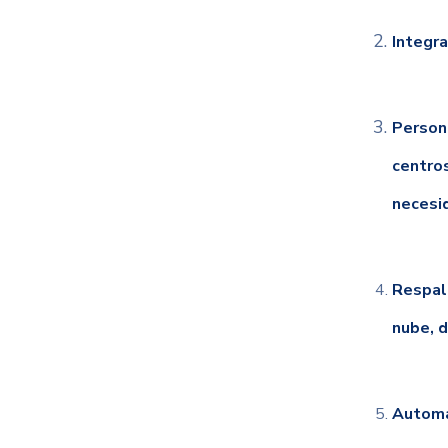
Integra
Persona
centro
necesi
Respald
nube, d
Automat