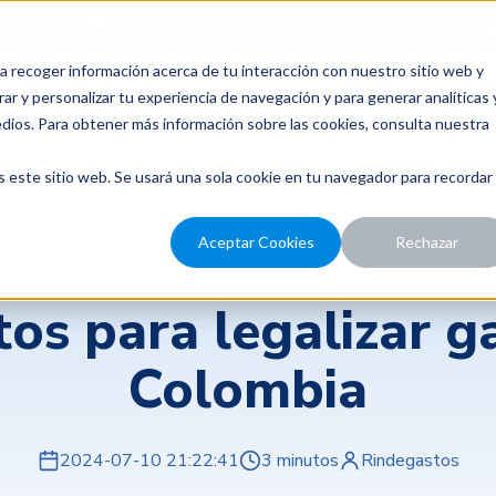
para probar Rindegastos? Tenemos
14 días de prueba gratis.
a recoger información acerca de tu interacción con nuestro sitio web y
recios
Nosotros
Recursos
ar y personalizar tu experiencia de navegación y para generar analíticas 
edios. Para obtener más información sobre las cookies, consulta nuestra
s este sitio web. Se usará una sola cookie en tu navegador para recordar
Aceptar Cookies
Rechazar
Rindegastos
tos para legalizar g
Colombia
2024-07-10 21:22:41
3 minutos
Rindegastos