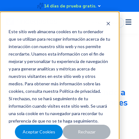
14 días de prueba gratis.
Iniciar Sesión
Este sitio web almacena cookies en tu ordenador
que se utilizan para recoger información acerca de tu
interacción con nuestro sitio web y nos permite
recordarte. Usamos esta información con el fin de
Blog
mejorar y personalizar tu experiencia de navegación
y para generar analíticas y métricas acerca de
nuestros visitantes en este sitio web y otros
medios. Para obtener más información sobre las
Blog Rindegastos:
Aprende a
cookies, consulta nuestra
Política de privacidad
.
Si rechazas, no se hará seguimiento de tu
ahorrar tiempo en rendiciones
información cuando visites este sitio web. Se usará
y recuperar el control
una sola cookie en tu navegador para recordar tu
financiero.
preferencia de que no se te haga seguimiento.
Artículos, mejores prácticas, recursos de
Aceptar Cookies
Rechazar