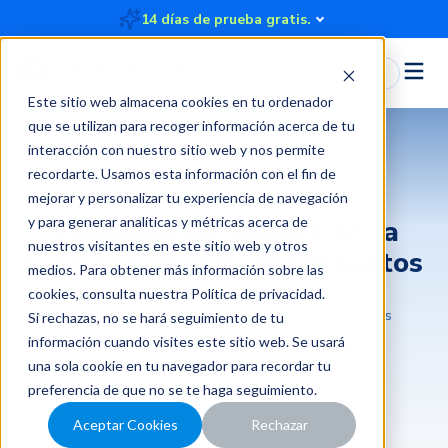
14 días de prueba gratis.
Iniciar Sesión
Este sitio web almacena cookies en tu ordenador
que se utilizan para recoger información acerca de tu
interacción con nuestro sitio web y nos permite
recordarte. Usamos esta información con el fin de
mejorar y personalizar tu experiencia de navegación
y para generar analíticas y métricas acerca de
Validaciones: Mejora en la
nuestros visitantes en este sitio web y otros
funcionalidad de Rindegastos
medios. Para obtener más información sobre las
cookies, consulta nuestra
Política de privacidad
.
2024-03-25 12:29:02
2 minutos
Rindegastos
Si rechazas, no se hará seguimiento de tu
información cuando visites este sitio web. Se usará
una sola cookie en tu navegador para recordar tu
preferencia de que no se te haga seguimiento.
Aceptar Cookies
Rechazar