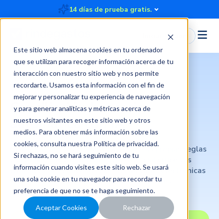
14 días de prueba gratis.
Iniciar Sesión
Este sitio web almacena cookies en tu ordenador
que se utilizan para recoger información acerca de tu
interacción con nuestro sitio web y nos permite
recordarte. Usamos esta información con el fin de
mejorar y personalizar tu experiencia de navegación
Conciliación bancaria
y para generar analíticas y métricas acerca de
automática con IA
nuestros visitantes en este sitio web y otros
medios. Para obtener más información sobre las
cookies, consulta nuestra
Política de privacidad
.
Gestiona tarjetas corporativas bajo tus propias reglas
Si rechazas, no se hará seguimiento de tu
y deja que nuestra Inteligencia Artificial cruce tus
información cuando visites este sitio web. Se usará
transacciones bancarias con sus facturas electrónicas
una sola cookie en tu navegador para recordar tu
(FE). Cierra el mes sin cuadraturas manuales.
preferencia de que no se te haga seguimiento.
Aceptar Cookies
Rechazar