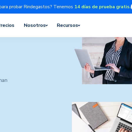
para probar Rindegastos? Tenemos
14 días de prueba gratis.
recios
Nosotros
Recursos
han
u