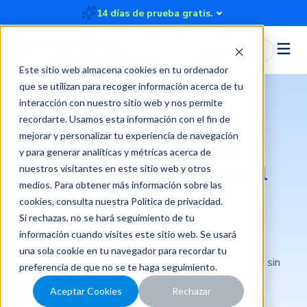
14 días de prueba gratis.
Iniciar Sesión
Este sitio web almacena cookies en tu ordenador
que se utilizan para recoger información acerca de tu
interacción con nuestro sitio web y nos permite
recordarte. Usamos esta información con el fin de
mejorar y personalizar tu experiencia de navegación
Partners de Rindegastos:
y para generar analíticas y métricas acerca de
Rentabilidad para ti,
control
nuestros visitantes en este sitio web y otros
medios. Para obtener más información sobre las
total para tus clientes
cookies, consulta nuestra
Política de privacidad
.
Si rechazas, no se hará seguimiento de tu
Suma la inteligencia financiera de Rindegastos a tu
información cuando visites este sitio web. Se usará
propuesta de valor. Potenciamos tu oferta con una
una sola cookie en tu navegador para recordar tu
solución probada, escalable y flexible que se integra sin
preferencia de que no se te haga seguimiento.
fricciones a lo que tus clientes ya usan.
Aceptar Cookies
Rechazar