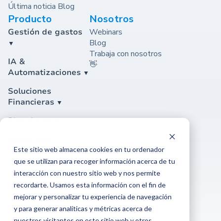
Última noticia Blog
Producto
Nosotros
Gestión de gastos
Webinars
Blog
Trabaja con nosotros
IA &
👋
Automatizaciones
Soluciones
Financieras
Plataforma
Seguridad
Este sitio web almacena cookies en tu ordenador
Soporte
que se utilizan para recoger información acerca de tu
Soporte
interacción con nuestro sitio web y nos permite
Contáctanos
recordarte. Usamos esta información con el fin de
Centro de ayuda
mejorar y personalizar tu experiencia de navegación
y para generar analíticas y métricas acerca de
nuestros visitantes en este sitio web y otros