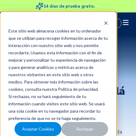
14 días de prueba gratis.
Iniciar Sesión
Este sitio web almacena cookies en tu ordenador
que se utilizan para recoger información acerca de tu
interacción con nuestro sitio web y nos permite
recordarte. Usamos esta información con el fin de
mejorar y personalizar tu experiencia de navegación
y para generar analíticas y métricas acerca de
nuestros visitantes en este sitio web y otros
medios. Para obtener más información sobre las
Rendí, aprobá y controlá
cookies, consulta nuestra
Política de privacidad
.
Si rechazas, no se hará seguimiento de tu
en un solo
flujo
información cuando visites este sitio web. Se usará
una sola cookie en tu navegador para recordar tu
inteligente
preferencia de que no se te haga seguimiento.
Aceptar Cookies
Rechazar
Nuestra plataforma detecta duplicados, valida