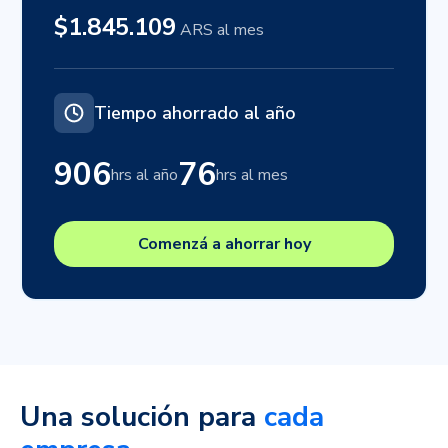
$1.845.109
ARS al mes
Tiempo ahorrado al año
906
76
hrs al año
hrs al mes
Comenzá a ahorrar hoy
Una solución para
cada