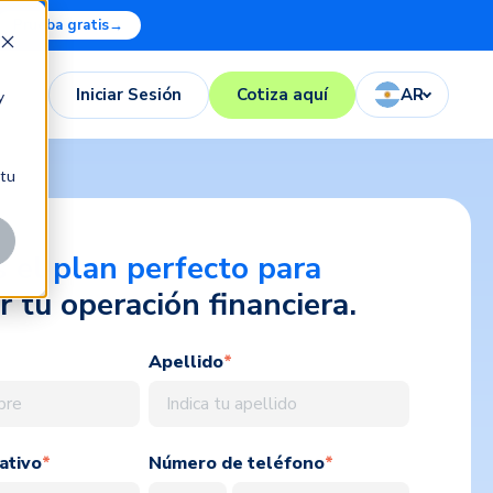
Prueba gratis
→
Iniciar Sesión
Cotiza aquí
AR
y
 tu
 el plan perfecto para
r tu operación financiera.
Apellido
*
ativo
*
Número de teléfono
*