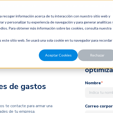
para probar Rindegastos? Tenemos
14 días de prueba gratis.
a recoger información acerca de tu interacción con nuestro sitio web y
recios
Nosotros
Recursos
ar y personalizar tu experiencia de navegación y para generar analíticas 
edios. Para obtener más información sobre las cookies, consulta nuestra
s este sitio web. Se usará una sola cookie en tu navegador para recordar
Aceptar Cookies
Rechazar
Tenemos
optimiza
Nombre
*
es de gastos
os te contacte para armar una
Correo corpor
dades de tu empresa.