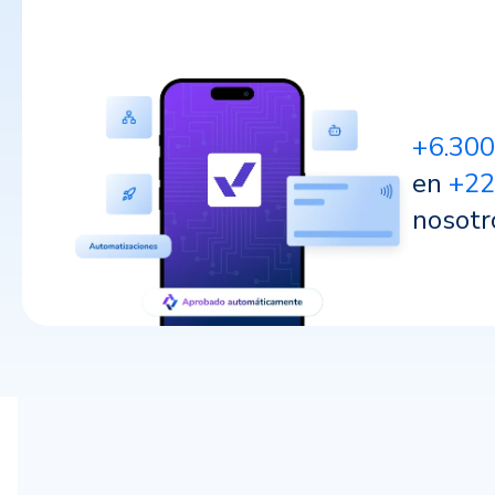
+6.300
en
+22
nosotr