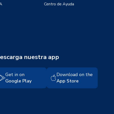
IA
Centro de Ayuda
escarga nuestra app
Get in on
Download on the
Google Play
App Store