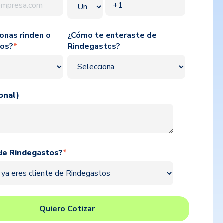
onas rinden o
¿Cómo te enteraste de
tos?
*
Rindegastos?
onal)
 de Rindegastos?
*