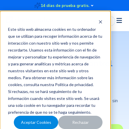
14 días de prueba gratis.
Iniciar Sesión
Este sitio web almacena cookies en tu ordenador
que se utilizan para recoger información acerca de tu
interacción con nuestro sitio web y nos permite
recordarte. Usamos esta información con el fin de
mejorar y personalizar tu experiencia de navegación
Rentabilidad para ti,
control
y para generar analíticas y métricas acerca de
total para tus clientes
nuestros visitantes en este sitio web y otros
medios. Para obtener más información sobre las
cookies, consulta nuestra
Política de privacidad
.
Sumá la inteligencia financiera de Rindegastos a tu
Si rechazas, no se hará seguimiento de tu
propuesta de valor. Potenciamos tu oferta con una
información cuando visites este sitio web. Se usará
solución probada, escalable y flexible que se integra sin
una sola cookie en tu navegador para recordar tu
fricciones a lo que tus clientes ya usan.
preferencia de que no se te haga seguimiento.
Aceptar Cookies
Rechazar