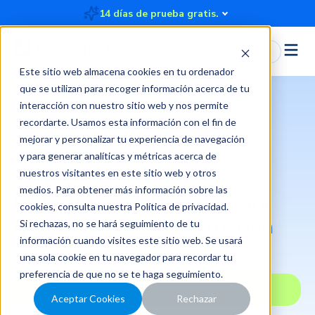
14 días de prueba gratis.
Iniciar Sesión
Este sitio web almacena cookies en tu ordenador
que se utilizan para recoger información acerca de tu
interacción con nuestro sitio web y nos permite
recordarte. Usamos esta información con el fin de
mejorar y personalizar tu experiencia de navegación
y para generar analíticas y métricas acerca de
Tecnología de vanguardia
nuestros visitantes en este sitio web y otros
medios. Para obtener más información sobre las
IA & Automatizaciones
para
cookies, consulta nuestra
Política de privacidad
.
gestionar gastos sin fricción
Si rechazas, no se hará seguimiento de tu
información cuando visites este sitio web. Se usará
una sola cookie en tu navegador para recordar tu
preferencia de que no se te haga seguimiento.
Cotizá aquí
Aceptar Cookies
Rechazar