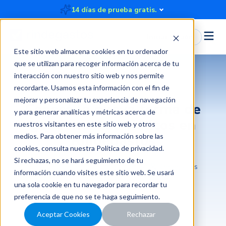
14 días de prueba gratis.
Iniciar Sesión
Este sitio web almacena cookies en tu ordenador
que se utilizan para recoger información acerca de tu
interacción con nuestro sitio web y nos permite
recordarte. Usamos esta información con el fin de
mejorar y personalizar tu experiencia de navegación
Conocé la nueva forma de
y para generar analíticas y métricas acerca de
gestionar tus viáticos en
nuestros visitantes en este sitio web y otros
Rindegastos
medios. Para obtener más información sobre las
cookies, consulta nuestra
Política de privacidad
.
Si rechazas, no se hará seguimiento de tu
2025-10-01 21:13:33
3 minutos
Rindegastos
información cuando visites este sitio web. Se usará
una sola cookie en tu navegador para recordar tu
preferencia de que no se te haga seguimiento.
Aceptar Cookies
Rechazar